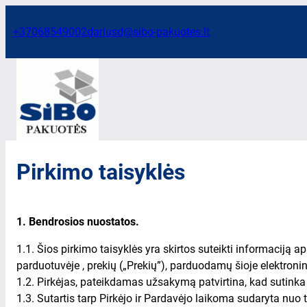
Eiti
prie
+37068549002
dariusd@sibo-pakuotes.lt
turinio
Pirkimo taisyklės
1. Bendrosios nuostatos.
1.1. Šios pirkimo taisyklės yra skirtos suteikti informaciją a
parduotuvėje , prekių („Prekių”), parduodamų šioje elektroni
1.2. Pirkėjas, pateikdamas užsakymą patvirtina, kad sutinka
1.3. Sutartis tarp Pirkėjo ir Pardavėjo laikoma sudaryta nuo