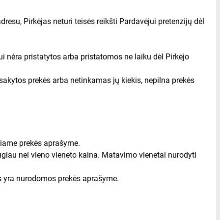
dresu, Pirkėjas neturi teisės reikšti Pardavėjui pretenzijų dėl
 nėra pristatytos arba pristatomos ne laiku dėl Pirkėjo
žsakytos prekės arba netinkamas jų kiekis, nepilna prekės
čiame prekės aprašyme.
ugiau nei vieno vieneto kaina. Matavimo vienetai nurodyti
ygos yra nurodomos prekės aprašyme.