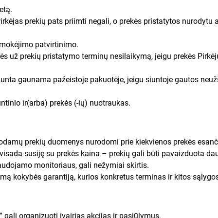
etą.
Pirkėjas prekių pats priimti negali, o prekės pristatytos nurodytu a
pmokėjimo patvirtinimo.
 už prekių pristatymo terminų nesilaikymą, jeigu prekės Pirkėjui
 siunta gaunama pažeistoje pakuotėje, jeigu siuntoje gautos neu
untinio ir(arba) prekės (-ių) nuotraukas.
odamų prekių duomenys nurodomi prie kiekvienos prekės esan
visada susiję su prekės kaina – prekių gali būti pavaizduota da
udojamo monitoriaus, gali nežymiai skirtis.
nkamą kokybės garantiją, kurios konkretus terminas ir kitos sąl
” gali organizuoti įvairias akcijas ir pasiūlymus.