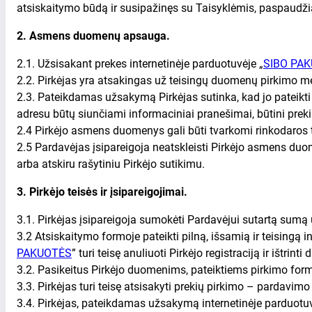
atsiskaitymo būdą ir susipažinęs su Taisyklėmis, paspaudžia
2. Asmens duomenų apsauga.
2.1. Užsisakant prekes internetinėje parduotuvėje „
SIBO PA
2.2. Pirkėjas yra atsakingas už teisingų duomenų pirkimo m
2.3. Pateikdamas užsakymą Pirkėjas sutinka, kad jo pateikt
adresu būtų siunčiami informaciniai pranešimai, būtini prek
2.4 Pirkėjo asmens duomenys gali būti tvarkomi rinkodaros tik
2.5 Pardavėjas įsipareigoja neatskleisti Pirkėjo asmens duo
arba atskiru rašytiniu Pirkėjo sutikimu.
3. Pirkėjo teisės ir įsipareigojimai.
3.1. Pirkėjas įsipareigoja sumokėti Pardavėjui sutartą sumą u
3.2 Atsiskaitymo formoje pateikti pilną, išsamią ir teisingą 
PAKUOTĖS
” turi teisę anuliuoti Pirkėjo registraciją ir ištrint
3.2. Pasikeitus Pirkėjo duomenims, pateiktiems pirkimo formo
3.3. Pirkėjas turi teisę atsisakyti prekių pirkimo – pardavimo
3.4. Pirkėjas, pateikdamas užsakymą internetinėje parduotuv