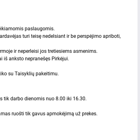
teikiamomis paslaugomis.
davėjas turi teisę nedelsiant ir be perspėjimo apriboti,
ormoje ir neperleisi jos tretiesiems asmenims.
ai iš anksto nepranešęs Pirkėjui.
iko su Taisyklių pakeitimu.
as tik darbo dienomis nuo 8.00 iki 16.30.
amas ruošti tik gavus apmokėjimą už prekes.