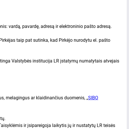
is: vardą, pavardę, adresą ir elektroninio pašto adresą.
kėjas taip pat sutinka, kad Pirkėjo nurodytu el. pašto
inga Valstybės institucija LR įstatymų numatytais atvejais
lius, melagingus ar klaidinančius duomenis, „
SIBO
tų.
syklėmis ir įsipareigoja laikytis jų ir nustatytų LR teisės