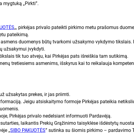
 mygtuką „Pirkti”.
KUOTĖS
„, pirkėjas privalo pateikti pirkimo metu prašomus duomen
etu pateikimą.
i asmens duomenys būtų tvarkomi užsakymo vykdymo tikslais. Pir
ių užsakymui įvykdyti.
slais tik tuo atveju, kai Pirkėjas pats išreiškia tam sutikimą.
menų tretiesiems asmenims, išskyrus kai to reikalauja kompetent
ž užsakytas prekes, ir jas priimti.
informaciją. Jeigu atsiskaitymo formoje Pirkėjas pateikia netiks
i duomenis.
je, Pirkėjas privalo nedelsiant informuoti Pardavėją.
 sutarties, laikantis Prekių Grąžinimo taisyklėse išdėstytų nuosta
ėje „
SIBO PAKUOTĖS
” sutinka su šiomis pirkimo – pardavimo Tai