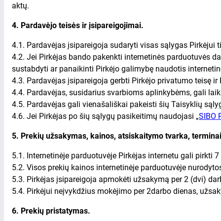
aktų.
4. Pardavėjo teisės ir įsipareigojimai.
4.1. Pardavėjas įsipareigoja sudaryti visas sąlygas Pirkėjui
4.2. Jei Pirkėjas bando pakenkti internetinės parduotuvės dar
sustabdyti ar panaikinti Pirkėjo galimybę naudotis interneti
4.3. Pardavėjas įsipareigoja gerbti Pirkėjo privatumo teisę i
4.4. Pardavėjas, susidarius svarbioms aplinkybėms, gali laiki
4.5. Pardavėjas gali vienašališkai pakeisti šių Taisyklių sąly
4.6. Jei Pirkėjas po šių sąlygų pasikeitimų naudojasi „
SIBO
5. Prekių užsakymas, kainos, atsiskaitymo tvarka, terminai
5.1. Internetinėje parduotuvėje Pirkėjas internetu gali pirkt
5.2. Visos prekių kainos internetinėje parduotuvėje nurodytos
5.3. Pirkėjas įsipareigoja apmokėti užsakymą per 2 (dvi) d
5.4. Pirkėjui neįvykdžius mokėjimo per 2darbo dienas, užs
6. Prekių pristatymas.