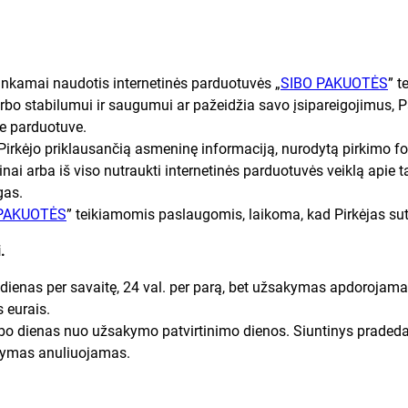
 tinkamai naudotis internetinės parduotuvės „
SIBO PAKUOTĖS
” 
bo stabilumui ir saugumui ar pažeidžia savo įsipareigojimus, Par
ne parduotuve.
r Pirkėjo priklausančią asmeninę informaciją, nurodytą pirkimo f
nai arba iš viso nutraukti internetinės parduotuvės veiklą apie t
gas.
 PAKUOTĖS
” teikiamomis paslaugomis, laikoma, kad Pirkėjas sut
.
i 7 dienas per savaitę, 24 val. per parą, bet užsakymas apdorojam
 eurais.
arbo dienas nuo užsakymo patvirtinimo dienos. Siuntinys praded
akymas anuliuojamas.