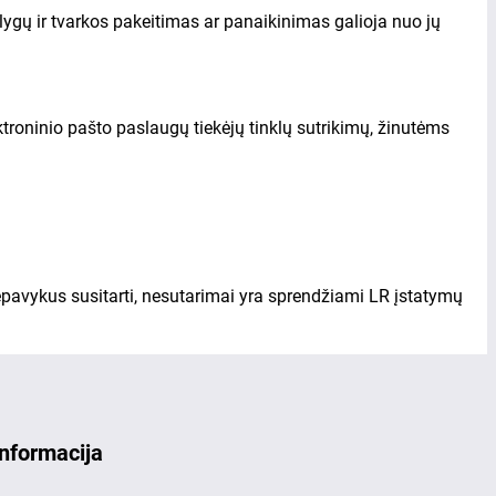
sąlygų ir tvarkos pakeitimas ar panaikinimas galioja nuo jų
ktroninio pašto paslaugų tiekėjų tinklų sutrikimų, žinutėms
Nepavykus susitarti, nesutarimai yra sprendžiami LR įstatymų
Informacija