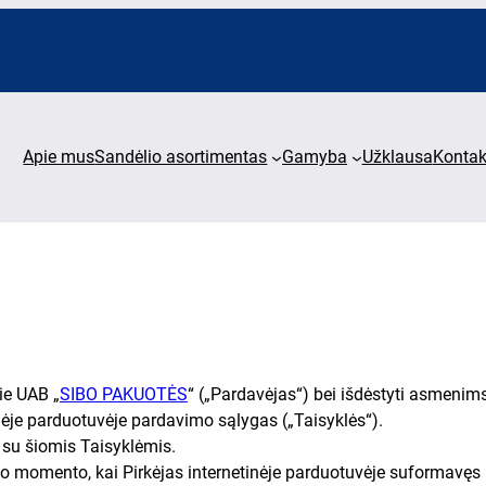
Apie mus
Sandėlio asortimentas
Gamyba
Užklausa
Kontak
pie UAB „
SIBO PAKUOTĖS
“ („Pardavėjas“) bei išdėstyti asmenims,
nėje parduotuvėje pardavimo sąlygas („Taisyklės“).
 su šiomis Taisyklėmis.
 to momento, kai Pirkėjas internetinėje parduotuvėje suformavęs 