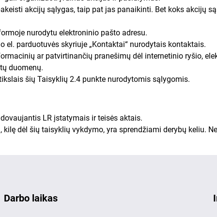
 pakeisti akcijų sąlygas, taip pat jas panaikinti. Bet koks akcijų 
 formoje nurodytu elektroninio pašto adresu.
o el. parduotuvės skyriuje „Kontaktai“ nurodytais kontaktais.
rmacinių ar patvirtinančių pranešimų dėl internetinio ryšio, ele
dytų duomenų.
ikslais šių Taisyklių 2.4 punkte nurodytomis sąlygomis.
ovaujantis LR įstatymais ir teisės aktais.
, kilę dėl šių taisyklių vykdymo, yra sprendžiami derybų keliu. 
Darbo laikas