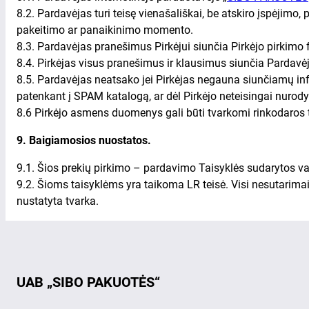
8.2. Pardavėjas turi teisę vienašališkai, be atskiro įspėjimo,
pakeitimo ar panaikinimo momento.
8.3. Pardavėjas pranešimus Pirkėjui siunčia Pirkėjo pirkimo
8.4. Pirkėjas visus pranešimus ir klausimus siunčia Pardavėj
8.5. Pardavėjas neatsako jei Pirkėjas negauna siunčiamų info
patenkant į SPAM katalogą, ar dėl Pirkėjo neteisingai nuro
8.6 Pirkėjo asmens duomenys gali būti tvarkomi rinkodaros t
9. Baigiamosios nuostatos.
9.1. Šios prekių pirkimo – pardavimo Taisyklės sudarytos vad
9.2. Šioms taisyklėms yra taikoma LR teisė. Visi nesutarimai
nustatyta tvarka.
UAB „SIBO PAKUOTĖS“