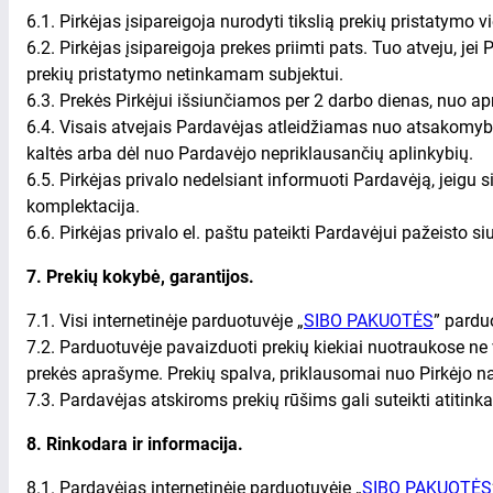
6.1. Pirkėjas įsipareigoja nurodyti tikslią prekių pristatymo vi
6.2. Pirkėjas įsipareigoja prekes priimti pats. Tuo atveju, jei 
prekių pristatymo netinkamam subjektui.
6.3. Prekės Pirkėjui išsiunčiamos per 2 darbo dienas, nuo a
6.4. Visais atvejais Pardavėjas atleidžiamas nuo atsakomybės
kaltės arba dėl nuo Pardavėjo nepriklausančių aplinkybių.
6.5. Pirkėjas privalo nedelsiant informuoti Pardavėją, jeigu
komplektacija.
6.6. Pirkėjas privalo el. paštu pateikti Pardavėjui pažeisto si
7. Prekių kokybė, garantijos.
7.1. Visi internetinėje parduotuvėje „
SIBO PAKUOTĖS
” pardu
7.2. Parduotuvėje pavaizduoti prekių kiekiai nuotraukose ne 
prekės aprašyme. Prekių spalva, priklausomai nuo Pirkėjo na
7.3. Pardavėjas atskiroms prekių rūšims gali suteikti atiti
8. Rinkodara ir informacija.
8.1. Pardavėjas internetinėje parduotuvėje „
SIBO PAKUOTĖS