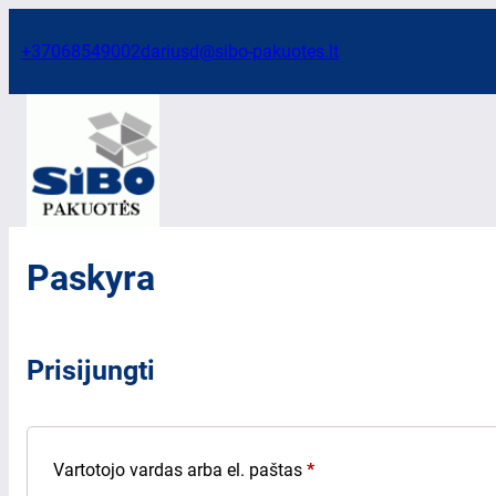
Eiti
prie
+37068549002
dariusd@sibo-pakuotes.lt
turinio
Paskyra
Prisijungti
Privalomas
Vartotojo vardas arba el. paštas
*