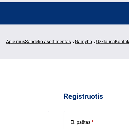
Apie mus
Sandėlio asortimentas
Gamyba
Užklausa
Kontak
Registruotis
Privalomas
El. paštas
*