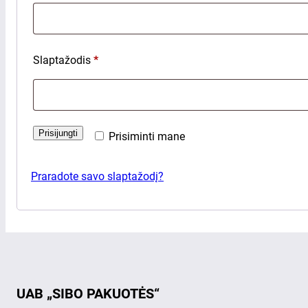
Privalomas
Slaptažodis
*
Prisijungti
Prisiminti mane
Praradote savo slaptažodį?
UAB „SIBO PAKUOTĖS“